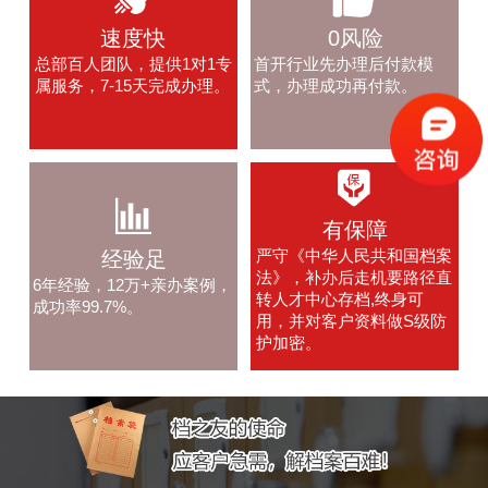
速度快
0风险
总部百人团队，提供1对1专
首开行业先办理后付款模
属服务，7-15天完成办理。
式，办理成功再付款。
有保障
严守《中华人民共和国档案
经验足
法》，补办后走机要路径直
6年经验，12万+亲办案例，
转人才中心存档,终身可
成功率99.7%。
用，并对客户资料做S级防
护加密。