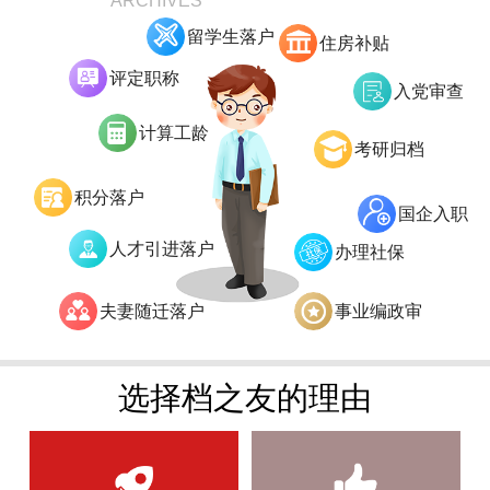
ARCHIVES
留学生落户
住房补贴
评定职称
入党审查
计算工龄
考研归档
积分落户
国企入职
人才引进落户
办理社保
夫妻随迁落户
事业编政审
选择档之友的理由